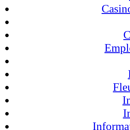
Casino
C
Empl
Fle
I
I
Informa