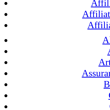
Affil
Affilia
Affil
A
Art
Assura
B