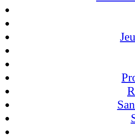
Je
Pr
R
San