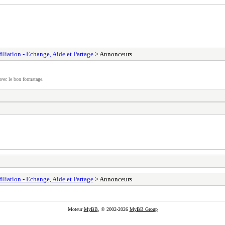
filiation - Echange, Aide et Partage
> Annonceurs
vec le bon formatage.
filiation - Echange, Aide et Partage
> Annonceurs
Moteur
MyBB
, © 2002-2026
MyBB Group