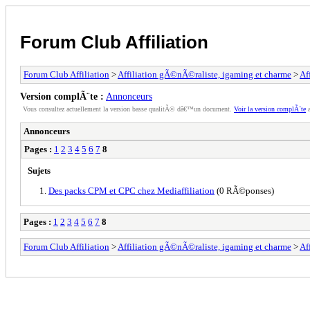
Forum Club Affiliation
Forum Club Affiliation
>
Affiliation gÃ©nÃ©raliste, igaming et charme
>
Af
Version complÃ¨te :
Annonceurs
Vous consultez actuellement la version basse qualitÃ© dâ€™un document.
Voir la version complÃ¨te
a
Annonceurs
Pages :
1
2
3
4
5
6
7
8
Sujets
Des packs CPM et CPC chez Mediaffiliation
(0 RÃ©ponses)
Pages :
1
2
3
4
5
6
7
8
Forum Club Affiliation
>
Affiliation gÃ©nÃ©raliste, igaming et charme
>
Af