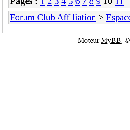
Pages :
1
2
3
4
5
6
7
8
9
10
11
Forum Club Affiliation
>
Espac
Moteur
MyBB
, 