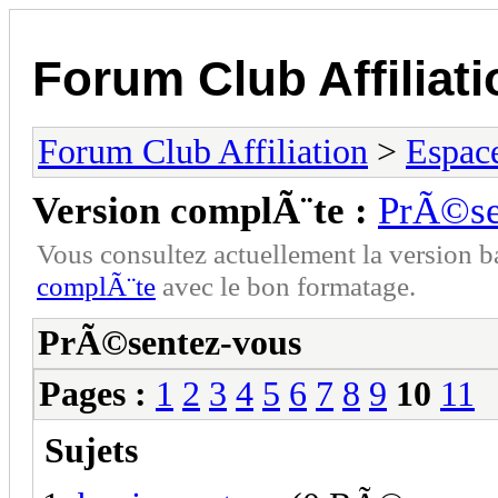
Forum Club Affiliati
Forum Club Affiliation
>
Espac
Version complÃ¨te :
PrÃ©se
Vous consultez actuellement la versio
complÃ¨te
avec le bon formatage.
PrÃ©sentez-vous
Pages :
1
2
3
4
5
6
7
8
9
10
11
Sujets