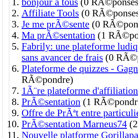
bonjour a tous
(0 RÃ©ponses
Affiliate Tools
(0 RÃ©ponses
Je me prÃ©sente
(0 RÃ©pon
Ma prÃ©sentation
(1 RÃ©po
Fabrily: une plateforme ludi
sans avancer de frais
(0 RÃ©p
Plateforme de quizzes - Gag
RÃ©pondre)
1Ã¨re plateforme d'affiliatio
PrÃ©sentation
(1 RÃ©pondr
Offre de PrÃªt entre particul
PrÃ©sentation Marneus74
(2
Nouvelle platforme Gorillap