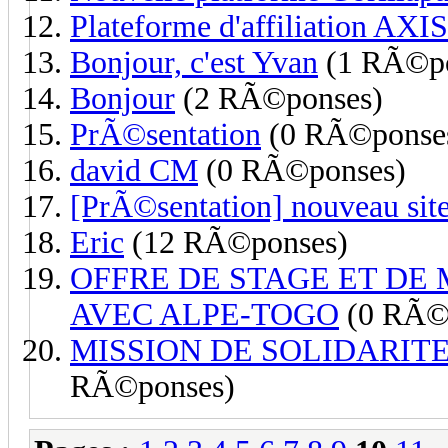
Plateforme d'affiliation A
Bonjour, c'est Yvan
(1 RÃ©po
Bonjour
(2 RÃ©ponses)
PrÃ©sentation
(0 RÃ©ponse
david CM
(0 RÃ©ponses)
[PrÃ©sentation] nouveau sit
Eric
(12 RÃ©ponses)
OFFRE DE STAGE ET DE 
AVEC ALPE-TOGO
(0 RÃ©
MISSION DE SOLIDARITE A
RÃ©ponses)