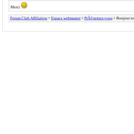
Merci
Forum Club Affiliation
>
Espace webmaster
>
PrÃ©sentez-vous
> Bonjour to