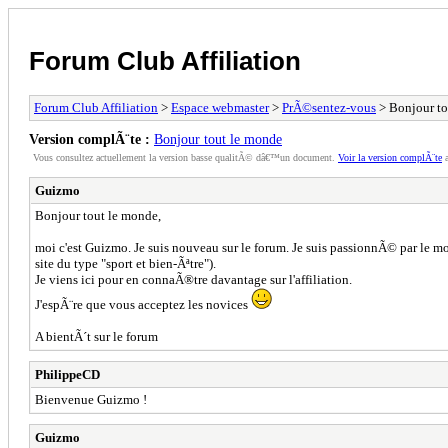
Forum Club Affiliation
Forum Club Affiliation
>
Espace webmaster
>
PrÃ©sentez-vous
> Bonjour to
Version complÃ¨te :
Bonjour tout le monde
Vous consultez actuellement la version basse qualitÃ© dâ€™un document.
Voir la version complÃ¨te
a
Guizmo
Bonjour tout le monde,
moi c'est Guizmo. Je suis nouveau sur le forum. Je suis passionnÃ© par le mo
site du type "sport et bien-Ãªtre").
Je viens ici pour en connaÃ®tre davantage sur l'affiliation.
J'espÃ¨re que vous acceptez les novices
A bientÃ´t sur le forum
PhilippeCD
Bienvenue Guizmo !
Guizmo