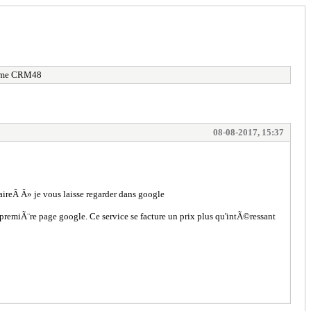
amme CRM48
08-08-2017, 15:37
ireÂ Â» je vous laisse regarder dans google
 premiÃ¨re page google. Ce service se facture un prix plus qu'intÃ©ressant