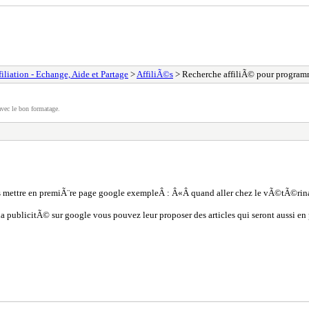
filiation - Echange, Aide et Partage
>
AffiliÃ©s
> Recherche affiliÃ© pour progr
vec le bon formatage.
us mettre en premiÃ¨re page google exempleÂ : Â«Â quand aller chez le vÃ©tÃ©rina
 la publicitÃ© sur google vous pouvez leur proposer des articles qui seront aussi en