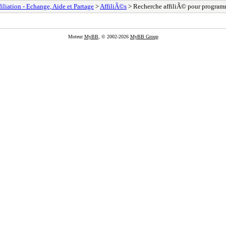
filiation - Echange, Aide et Partage
>
AffiliÃ©s
> Recherche affiliÃ© pour progr
Moteur
MyBB
, © 2002-2026
MyBB Group