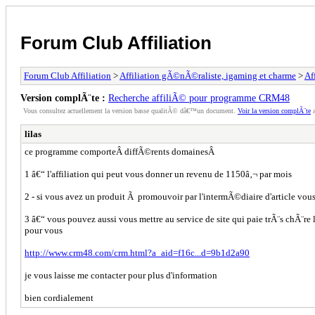
Forum Club Affiliation
Forum Club Affiliation
>
Affiliation gÃ©nÃ©raliste, igaming et charme
>
Af
Version complÃ¨te :
Recherche affiliÃ© pour programme CRM48
Vous consultez actuellement la version basse qualitÃ© dâ€™un document.
Voir la version complÃ¨te
a
lilas
ce programme comporteÂ diffÃ©rents domainesÂ
1 â€“ l'affiliation qui peut vous donner un revenu de 1150â‚¬ par mois
2 - si vous avez un produit Ã promouvoir par l'intermÃ©diaire d'article vo
3 â€“ vous pouvez aussi vous mettre au service de site qui paie trÃ¨s chÃ¨re
pour vous
http://www.crm48.com/crm.html?a_aid=f16c...d=9b1d2a90
je vous laisse me contacter pour plus d'information
bien cordialement