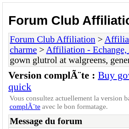
Forum Club Affiliati
Forum Club Affiliation
>
Affili
charme
>
Affiliation - Echange,
gown glutrol at walgreens, gene
Version complÃ¨te :
Buy gow
quick
Vous consultez actuellement la versio
complÃ¨te
avec le bon formatage.
Message du forum