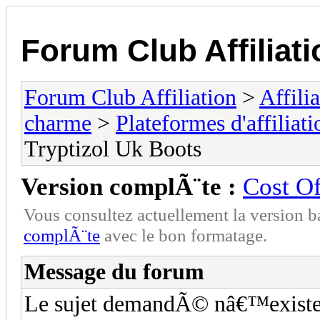
Forum Club Affiliati
Forum Club Affiliation
>
Affili
charme
>
Plateformes d'affiliati
Tryptizol Uk Boots
Version complÃ¨te :
Cost Of
Vous consultez actuellement la versio
complÃ¨te
avec le bon formatage.
Message du forum
Le sujet demandÃ© nâ€™existe