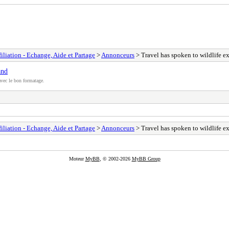
filiation - Echange, Aide et Partage
>
Annonceurs
> Travel has spoken to wildlife e
and
vec le bon formatage.
filiation - Echange, Aide et Partage
>
Annonceurs
> Travel has spoken to wildlife e
Moteur
MyBB
, © 2002-2026
MyBB Group