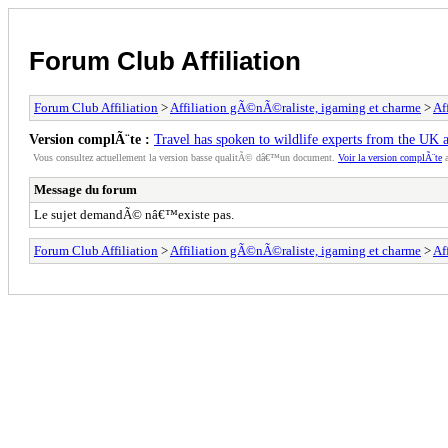
Forum Club Affiliation
Forum Club Affiliation
>
Affiliation gÃ©nÃ©raliste, igaming et charme
>
Af
Version complÃ¨te :
Travel has spoken to wildlife experts from the UK 
Vous consultez actuellement la version basse qualitÃ© dâ€™un document.
Voir la version complÃ¨te
a
Message du forum
Le sujet demandÃ© nâ€™existe pas.
Forum Club Affiliation
>
Affiliation gÃ©nÃ©raliste, igaming et charme
>
Af