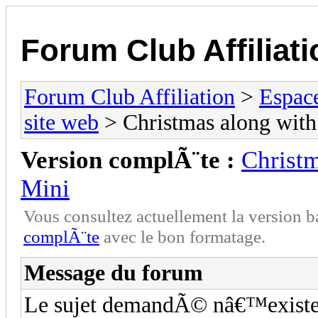
Forum Club Affiliati
Forum Club Affiliation
>
Espac
site web
> Christmas along with
Version complÃ¨te :
Christm
Mini
Vous consultez actuellement la versio
complÃ¨te
avec le bon formatage.
Message du forum
Le sujet demandÃ© nâ€™existe