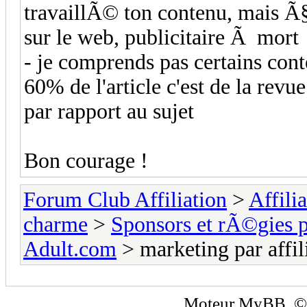
travaillÃ© ton contenu, mais Ã
sur le web, publicitaire Ã mort
- je comprends pas certains conte
60% de l'article c'est de la revue
par rapport au sujet
Bon courage !
Forum Club Affiliation
>
Affili
charme
>
Sponsors et rÃ©gies p
Adult.com
> marketing par affili
Moteur
MyBB
, 