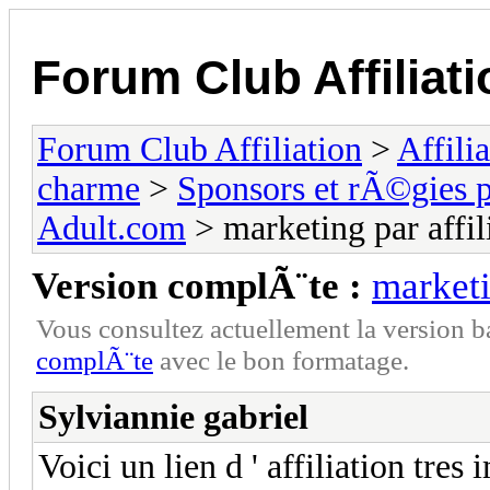
Forum Club Affiliati
Forum Club Affiliation
>
Affili
charme
>
Sponsors et rÃ©gies p
Adult.com
> marketing par affili
Version complÃ¨te :
marketi
Vous consultez actuellement la versio
complÃ¨te
avec le bon formatage.
Sylviannie gabriel
Voici un lien d ' affiliation tre