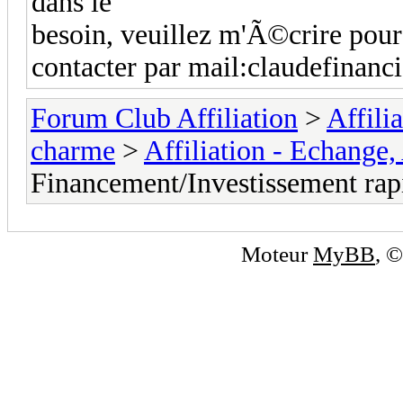
dans le
besoin, veuillez m'Ã©crire pour
contacter par mail:claudefinan
Forum Club Affiliation
>
Affili
charme
>
Affiliation - Echange,
Financement/Investissement ra
Moteur
MyBB
, 