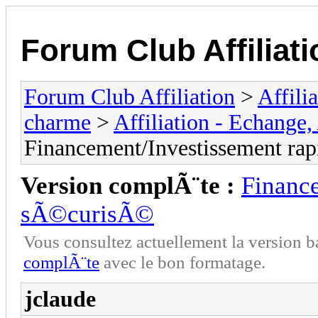
Forum Club Affiliati
Forum Club Affiliation
>
Affili
charme
>
Affiliation - Echange,
Financement/Investissement ra
Version complÃ¨te :
Finance
sÃ©curisÃ©
Vous consultez actuellement la versio
complÃ¨te
avec le bon formatage.
jclaude