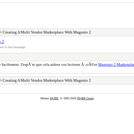
> Creating A Multi Vendor Marketplace With Magento 2
o 2
vec le bon formatage.
e facilement. J'espÃ¨re que cela aidera vos lecteurs Ã crÃ©er
Magento 2 Marketpla
> Creating A Multi Vendor Marketplace With Magento 2
Moteur
MyBB
, © 2002-2026
MyBB Group