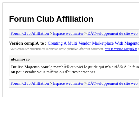
Forum Club Affiliation
Forum Club Affiliation
>
Espace webmaster
>
DÃ©veloppement de site web
Version complÃ¨te :
Creating A Multi Vendor Marketplace With Magent
Vous consultez actuellement la version basse qualitÃ© dâ€™un document.
Voir la version complÃ¨te
a
alexmorco
J'utilise Magento pour le marchÃ© et voici le guide qui m'a aidÃ© Ã le fair
ou pour vendre vous-mÃªme ou d'autres personnes.
Forum Club Affiliation
>
Espace webmaster
>
DÃ©veloppement de site web