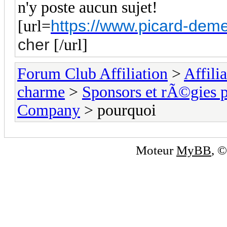
n'y poste aucun sujet!
https://www.picard-dem
[url=
cher
[/url]
Forum Club Affiliation
>
Affili
charme
>
Sponsors et rÃ©gies p
Company
> pourquoi
Moteur
MyBB
, 