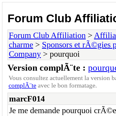
Forum Club Affiliati
Forum Club Affiliation
>
Affili
charme
>
Sponsors et rÃ©gies p
Company
> pourquoi
Version complÃ¨te :
pourqu
Vous consultez actuellement la versio
complÃ¨te
avec le bon formatage.
marcF014
Je me demande pourquoi crÃ©er 