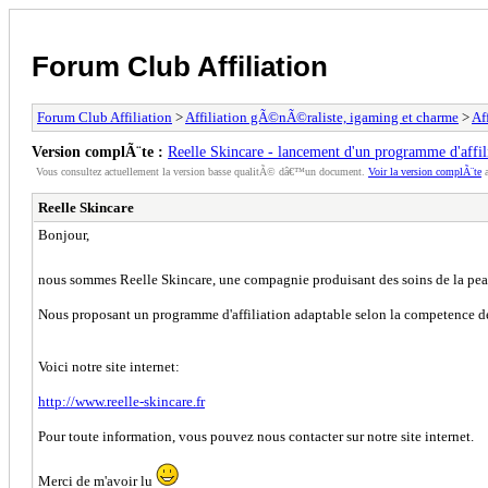
Forum Club Affiliation
Forum Club Affiliation
>
Affiliation gÃ©nÃ©raliste, igaming et charme
>
Af
Version complÃ¨te :
Reelle Skincare - lancement d'un programme d'affil
Vous consultez actuellement la version basse qualitÃ© dâ€™un document.
Voir la version complÃ¨te
a
Reelle Skincare
Bonjour,
nous sommes Reelle Skincare, une compagnie produisant des soins de la peau
Nous proposant un programme d'affiliation adaptable selon la competence des
Voici notre site internet:
http://www.reelle-skincare.fr
Pour toute information, vous pouvez nous contacter sur notre site internet.
Merci de m'avoir lu