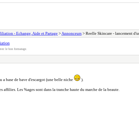
filiation - Echange, Aide et Partage
>
Annonceurs
> Reelle Skincare - lancement d'u
iation
vec le bon formatage.
 a base de bave d'escargot (une belle niche
).
 affilies. Les %ages sont dans la tranche haute du marche de la beaute.