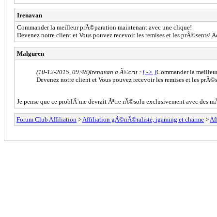
Irenavan
Commander la meilleur prÃ©paration maintenant avec une clique!
Devenez notre client et Vous pouvez recevoir les remises et les prÃ©sents
Malguren
(10-12-2015, 09:48)
Irenavan a Ã©crit :
[ -> ]
Commander la meilleur
Devenez notre client et Vous pouvez recevoir les remises et les prÃ
Je pense que ce problÃ¨me devrait Ãªtre rÃ©solu exclusivement avec des 
Forum Club Affiliation
>
Affiliation gÃ©nÃ©raliste, igaming et charme
>
Af