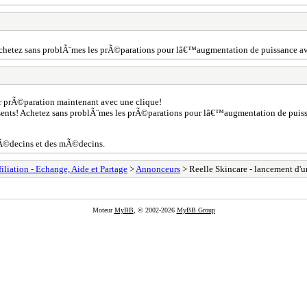
! Achetez sans problÃ¨mes les prÃ©parations pour lâ€™augmentation de puissance a
 prÃ©paration maintenant avec une clique!
©sents! Achetez sans problÃ¨mes les prÃ©parations pour lâ€™augmentation de puiss
mÃ©decins et des mÃ©decins.
filiation - Echange, Aide et Partage
>
Annonceurs
> Reelle Skincare - lancement d'u
Moteur
MyBB
, © 2002-2026
MyBB Group