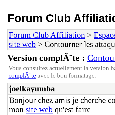
Forum Club Affiliati
Forum Club Affiliation
>
Espac
site web
> Contourner les attaqu
Version complÃ¨te :
Contour
Vous consultez actuellement la versio
complÃ¨te
avec le bon formatage.
joelkayumba
Bonjour chez amis je cherche c
mon
site web
qu'est faire