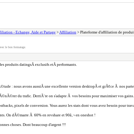
filiation - Echange, Aide et Partage
>
Affiliation
> Plateforme d'affiliation de produi
vec le bon formatage.
des produits datingsÂ exclusifs etÂ performants.
©tude : nous avons aussiÂ une excellente version desktopÂ et grÃ¢ce Ã nos part
Ã©nÃ©rer du trafic. DerriÃ¨re on s'adapte Ã vos besoins pour maximiser vos gains.
ostbacks, pixels de conversion. Vous aurez les stats dont vous avez besoin pour trava
ents. On dÃ©marre Ã 60% en revshare et 90â‚¬ en oneshot !
bonnes choses. Dont beaucoup d'argent !!!