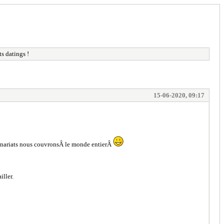
ts datings !
15-06-2020, 09:17
enariats nous couvronsÂ le monde entierÂ
iller.