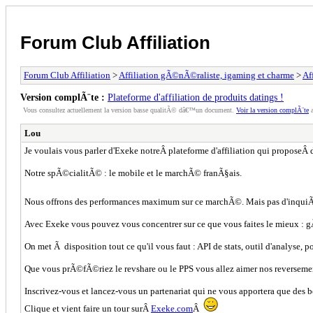
Forum Club Affiliation
Forum Club Affiliation
>
Affiliation gÃ©nÃ©raliste, igaming et charme
>
Af
Version complÃ¨te :
Plateforme d'affiliation de produits datings !
Vous consultez actuellement la version basse qualitÃ© dâ€™un document.
Voir la version complÃ¨te
a
Lou
Je voulais vous parler d'Exeke notreÂ plateforme d'affiliation qui proposeÂ 
Notre spÃ©cialitÃ© : le mobile et le marchÃ© franÃ§ais.
Nous offrons des performances maximum sur ce marchÃ©. Mais pas d'inquiÃ
Avec Exeke vous pouvez vous concentrer sur ce que vous faites le mieux : g
On met Ã disposition tout ce qu'il vous faut : API de stats, outil d'analyse, p
Que vous prÃ©fÃ©riez le revshare ou le PPS vous allez aimer nos reversem
Inscrivez-vous et lancez-vous un partenariat qui ne vous apportera que des 
Clique et vient faire un tour surÂ
Exeke.com
Â