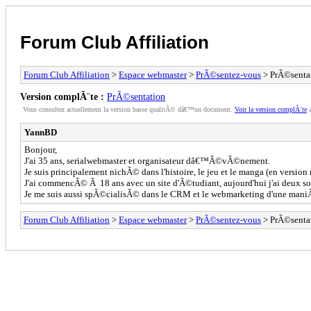
Forum Club Affiliation
Forum Club Affiliation
>
Espace webmaster
>
PrÃ©sentez-vous
> PrÃ©senta
Version complÃ¨te :
PrÃ©sentation
Vous consultez actuellement la version basse qualitÃ© dâ€™un document.
Voir la version complÃ¨te
a
YannBD
Bonjour,
J'ai 35 ans, serialwebmaster et organisateur dâ€™Ã©vÃ©nement.
Je suis principalement nichÃ© dans l'histoire, le jeu et le manga (en version
J'ai commencÃ© Ã 18 ans avec un site d'Ã©tudiant, aujourd'hui j'ai deux soc
Je me suis aussi spÃ©cialisÃ© dans le CRM et le webmarketing d'une mani
Forum Club Affiliation
>
Espace webmaster
>
PrÃ©sentez-vous
> PrÃ©senta