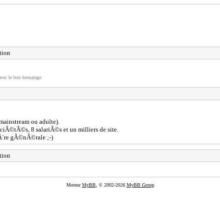
tion
vec le bon formatage.
 mainstream ou adulte).
iÃ©tÃ©s, 8 salariÃ©s et un milliers de site.
Ã¨re gÃ©nÃ©rale ;-)
tion
Moteur
MyBB
, © 2002-2026
MyBB Group