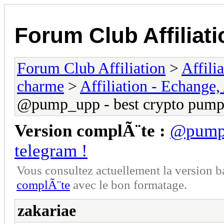
Forum Club Affiliati
Forum Club Affiliation
>
Affili
charme
>
Affiliation - Echange,
@pump_upp - best crypto pumps
Version complÃ¨te :
@pump_
telegram !
Vous consultez actuellement la versio
complÃ¨te
avec le bon formatage.
zakariae