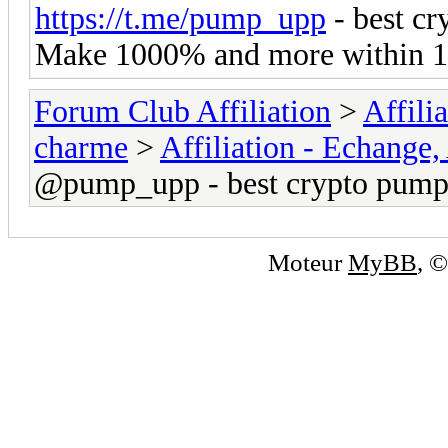
https://t.me/pump_upp
- best c
Make 1000% and more within 1
Forum Club Affiliation
>
Affili
charme
>
Affiliation - Echange,
@pump_upp - best crypto pumps
Moteur
MyBB
, 