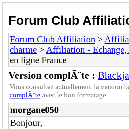
Forum Club Affiliati
Forum Club Affiliation
>
Affili
charme
>
Affiliation - Echange,
en ligne France
Version complÃ¨te :
Blackja
Vous consultez actuellement la versio
complÃ¨te
avec le bon formatage.
morgane050
Bonjour,