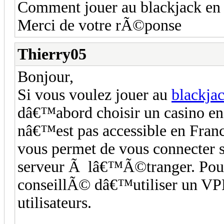
Comment jouer au blackjack en 
Merci de votre rÃ©ponse
Thierry05
Bonjour,
Si vous voulez jouer au
blackjac
dâ€™abord choisir un casino en 
nâ€™est pas accessible en Franc
vous permet de vous connecter su
serveur Ã lâ€™Ã©tranger. Pour un
conseillÃ© dâ€™utiliser un VPN
utilisateurs.