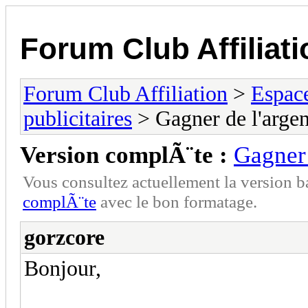
Forum Club Affiliati
Forum Club Affiliation
>
Espac
publicitaires
> Gagner de l'argent
Version complÃ¨te :
Gagner 
Vous consultez actuellement la versio
complÃ¨te
avec le bon formatage.
gorzcore
Bonjour,