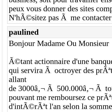
peux vous donner des sites comp
N'hÃ©sitez pas Ã me contacter 
paulined
Bonjour Madame Ou Monsieur
Ã©tant actionnaire d'une banque
qui servira Ã octroyer des prÃªt
allant
de 3000â‚¬ Ã 500.000â‚¬ Ã tou
pouvant me remboursez ce prÃªt
d'intÃ©rÃªt l'an selon la somme