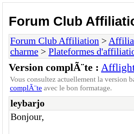
Forum Club Affiliati
Forum Club Affiliation
>
Affili
charme
>
Plateformes d'affiliati
Version complÃ¨te :
Affligh
Vous consultez actuellement la versio
complÃ¨te
avec le bon formatage.
leybarjo
Bonjour,