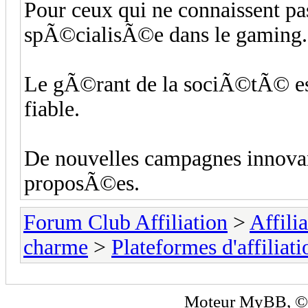
Pour ceux qui ne connaissent pa
spÃ©cialisÃ©e dans le gaming.
Le gÃ©rant de la sociÃ©tÃ© est
fiable.
De nouvelles campagnes innova
proposÃ©es.
Forum Club Affiliation
>
Affili
charme
>
Plateformes d'affiliati
Moteur
MyBB
, 