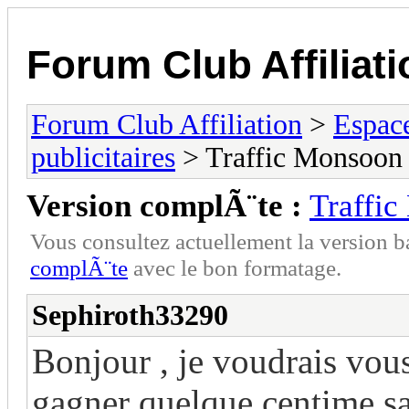
Forum Club Affiliati
Forum Club Affiliation
>
Espac
publicitaires
> Traffic Monsoon 
Version complÃ¨te :
Traffic
Vous consultez actuellement la versio
complÃ¨te
avec le bon formatage.
Sephiroth33290
Bonjour , je voudrais vou
gagner quelque centime sa