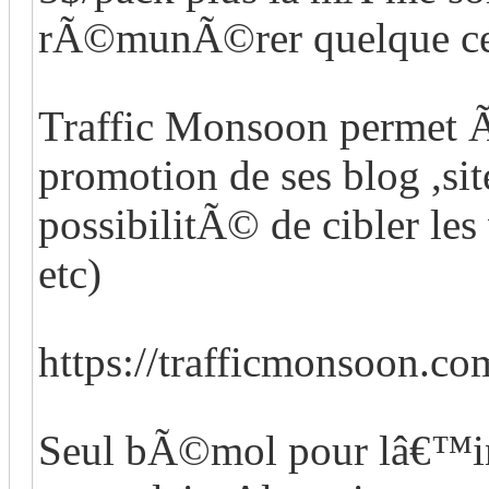
rÃ©munÃ©rer quelque c
Traffic Monsoon permet Ã
promotion de ses blog ,sit
possibilitÃ© de cibler les
etc)
https://trafficmonsoon.c
Seul bÃ©mol pour lâ€™inst