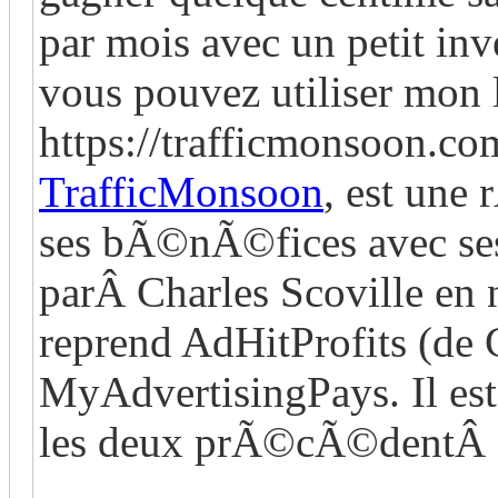
par mois avec un petit inv
vous pouvez utiliser mon
https://trafficmonsoon.c
TrafficMonsoon
, est une 
ses bÃ©nÃ©fices avec s
parÂ Charles Scoville en
reprend AdHitProfits (de
MyAdvertisingPays. Il es
les deux prÃ©cÃ©dentÂ