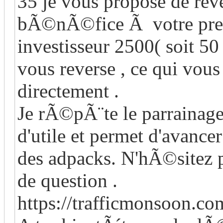
35 je vous propose de reve
bÃ©nÃ©fice Ã votre prem
investisseur 2500( soit 50
vous reverse , ce qui vous
directement .
Je rÃ©pÃ¨te le parrainage
d'utile et permet d'avance
des adpacks. N'hÃ©sitez
de question .
https://trafficmonsoon.c