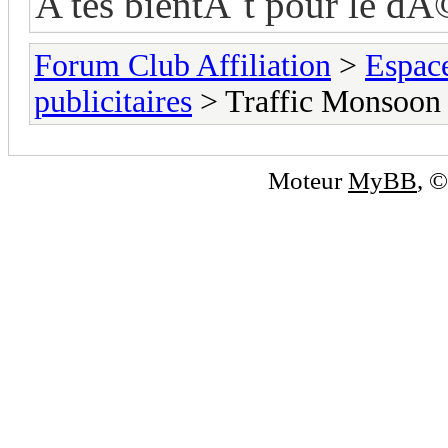
A tes bientÃ´t pour le d
Forum Club Affiliation
>
Espac
publicitaires
> Traffic Monsoon 
Moteur
MyBB
, 