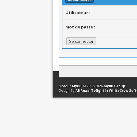
Utilisateur :
Mot de passe :
Contact
Club Affiliation
Retourner en 
Moteur
MyBB
, © 2002-2026
MyBB Group
.
Design By
AliReza_Tofighi
In
WhiteCrow Sof