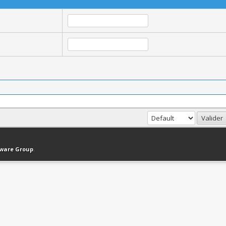
haut
Version bas-débit (Archivé)
Syndication RSS
tware Group
.