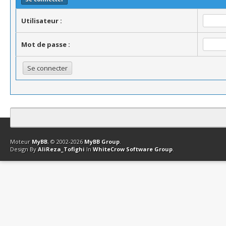
Utilisateur :
Mot de passe :
Contact
Club Affiliation
Retourner en haut
Version bas-débit (Archi
Moteur
MyBB
, © 2002-2026
MyBB Group
.
Design By
AliReza_Tofighi
In
WhiteCrow Software Group
.