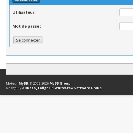
Utilisateur :
Mot de passe :
Contact
Club Affiliation
Retourner en haut
Version bas-débit (Archi
Moteur
MyBB
, © 2002-2026
MyBB Group
.
Design By
AliReza_Tofighi
In
WhiteCrow Software Group
.