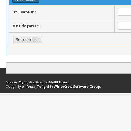
Utilisateur :
Mot de passe :
Contact
Club Affiliation
Retourner en haut
Version bas-débit (Archi
Moteur
MyBB
, © 2002-2026
MyBB Group
.
Design By
AliReza_Tofighi
In
WhiteCrow Software Group
.