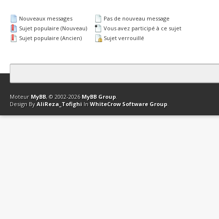
Nouveaux messages
Pas de nouveau message
Sujet populaire (Nouveau)
Vous avez participé à ce sujet
Sujet populaire (Ancien)
Sujet verrouillé
Contact
Club Affiliation
Retourner en haut
Version bas-débit (Archi
Moteur
MyBB
, © 2002-2026
MyBB Group
.
Design By
AliReza_Tofighi
In
WhiteCrow Software Group
.