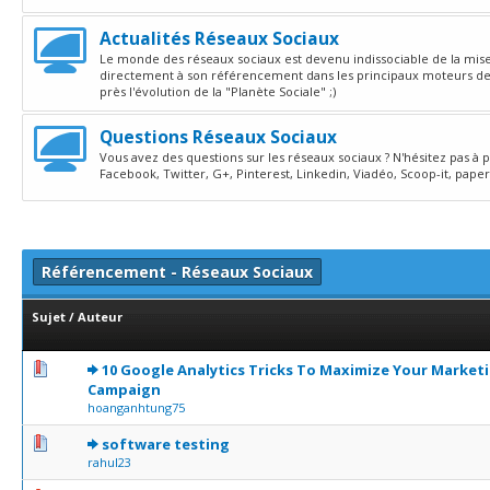
Actualités Réseaux Sociaux
Le monde des réseaux sociaux est devenu indissociable de la mise e
directement à son référencement dans les principaux moteurs de 
près l'évolution de la "Planète Sociale" ;)
Questions Réseaux Sociaux
Vous avez des questions sur les réseaux sociaux ? N'hésitez pas à
Facebook, Twitter, G+, Pinterest, Linkedin, Viadéo, Scoop-it, paper.l
Référencement - Réseaux Sociaux
Sujet
/
Auteur
0 Votes - 0 sur 5 en moyenne
1
2
3
4
5
10 Google Analytics Tricks To Maximize Your Market
Campaign
hoanganhtung75
0 Votes - 0 sur 5 en moyenne
1
2
3
4
5
software testing
rahul23