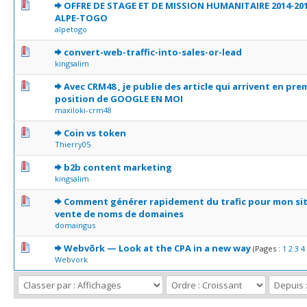
0 Votes - 0 sur 5 en moyenne
1
2
3
4
5
OFFRE DE STAGE ET DE MISSION HUMANITAIRE 2014-20
ALPE-TOGO
alpetogo
0 Votes - 0 sur 5 en moyenne
1
2
3
4
5
convert-web-traffic-into-sales-or-lead
kingsalim
0 Votes - 0 sur 5 en moyenne
1
2
3
4
5
Avec CRM48 , je publie des article qui arrivent en pre
position de GOOGLE EN MOI
maxiloki-crm48
0 Votes - 0 sur 5 en moyenne
1
2
3
4
5
Coin vs token
Thierry05
0 Votes - 0 sur 5 en moyenne
1
2
3
4
5
b2b content marketing
kingsalim
0 Votes - 0 sur 5 en moyenne
1
2
3
4
5
Comment générer rapidement du trafic pour mon si
vente de noms de domaines
domaingus
0 Votes - 0 sur 5 en moyenne
1
2
3
4
5
Webvõrk — Look at the CPA in a new way
(Pages :
1
2
3
4
Webvork