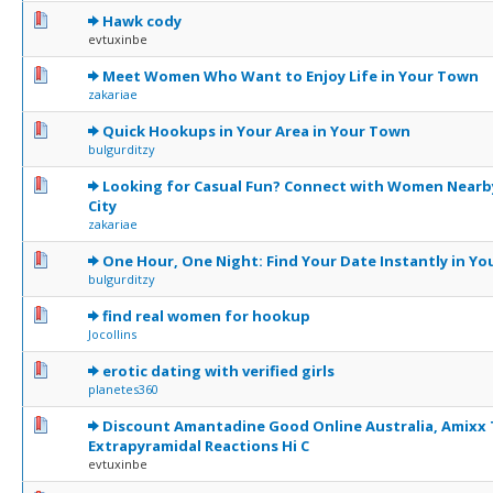
0 Votes - 0 sur 5 en moyenne
1
2
3
4
5
Hawk cody
evtuxinbe
0 Votes - 0 sur 5 en moyenne
1
2
3
4
5
Meet Women Who Want to Enjoy Life in Your Town
zakariae
0 Votes - 0 sur 5 en moyenne
1
2
3
4
5
Quick Hookups in Your Area in Your Town
bulgurditzy
0 Votes - 0 sur 5 en moyenne
1
2
3
4
5
Looking for Casual Fun? Connect with Women Nearby
City
zakariae
0 Votes - 0 sur 5 en moyenne
1
2
3
4
5
One Hour, One Night: Find Your Date Instantly in Y
bulgurditzy
0 Votes - 0 sur 5 en moyenne
1
2
3
4
5
find real women for hookup
Jocollins
0 Votes - 0 sur 5 en moyenne
1
2
3
4
5
erotic dating with verified girls
planetes360
0 Votes - 0 sur 5 en moyenne
1
2
3
4
5
Discount Amantadine Good Online Australia, Amixx 
Extrapyramidal Reactions Hi C
evtuxinbe