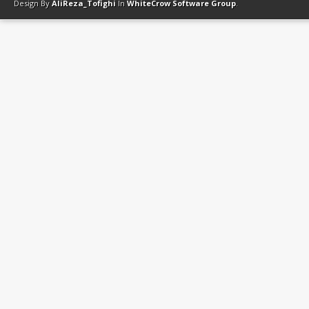
Design By
AliReza_Tofighi
In
WhiteCrow Software Group
.