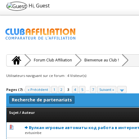
Hi, Guest
Forum Club Affiliation
Bienvenue au Club !
Utilisateurs naviguant sur ce forum : 4 Visiteur(s)
Pages (7) :
« Précédent
1
2
3
4
5
...
7
Suivant »
Recherche de partenariats
Sujet
/
Auteur
0 Votes - 0 sur 5 en moyenne
1
2
3
4
5
Вулкан игровые автоматы код работа в интерне
evtuxinbe