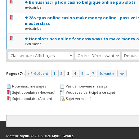
0 Votes - 0 sur 5 en moyenne
1
2
3
4
5
Bonus inscription casino belgique online pub slots
evtuxinbe
0 Votes - 0 sur 5 en moyenne
1
2
3
4
5
28 vegas online casino make money online - passive 
masterclass
evtuxinbe
0 Votes - 0 sur 5 en moyenne
1
2
3
4
5
Hot slots nes online fast easy ways to make money o
evtuxinbe
Pages (7) :
« Précédent
1
2
3
4
5
...
7
Suivant »
Nouveaux messages
Pas de nouveau message
Sujet populaire (Nouveau)
Vous avez participé à ce sujet
Sujet populaire (Ancien)
Sujet verrouillé
Contact
Club Affiliation
Retourner en haut
Version bas-débit (Archi
Moteur
MyBB
, © 2002-2026
MyBB Group
.