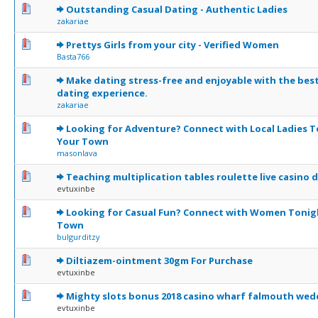
0 Votes - 0 sur 5 en moyenne
1
2
3
4
5
Outstanding Сasual Dating - Authentic Ladies
zakariae
0 Votes - 0 sur 5 en moyenne
1
2
3
4
5
Prettys Girls from your city - Verified Women
Basta766
0 Votes - 0 sur 5 en moyenne
1
2
3
4
5
Make dating stress-free and enjoyable with the best
dating experience.
zakariae
0 Votes - 0 sur 5 en moyenne
1
2
3
4
5
Looking for Adventure? Connect with Local Ladies T
Your Town
masonlava
0 Votes - 0 sur 5 en moyenne
1
2
3
4
5
Teaching multiplication tables roulette live casino 
evtuxinbe
0 Votes - 0 sur 5 en moyenne
1
2
3
4
5
Looking for Casual Fun? Connect with Women Tonigh
Town
bulgurditzy
0 Votes - 0 sur 5 en moyenne
1
2
3
4
5
Diltiazem-ointment 30gm For Purchase
evtuxinbe
0 Votes - 0 sur 5 en moyenne
1
2
3
4
5
Mighty slots bonus 2018 casino wharf falmouth wed
evtuxinbe