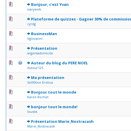
0 Votes - 0 sur 5 en moyenne
1
2
3
4
5
Bonjour, c'est Yvan
navyweb
0 Votes - 0 sur 5 en moyenne
1
2
3
4
5
Plateforme de quizzes - Gagner 30% de commissio
cyrilg
0 Votes - 0 sur 5 en moyenne
1
2
3
4
5
BusinessMan
Vgiovanni
0 Votes - 0 sur 5 en moyenne
1
2
3
4
5
Présentation
argentadomicile
0 Votes - 0 sur 5 en moyenne
1
2
3
4
5
Auteur du blog du PERE NOEL
dutour125
0 Votes - 0 sur 5 en moyenne
1
2
3
4
5
Ma présentation
SeXXXion Erotica
0 Votes - 0 sur 5 en moyenne
1
2
3
4
5
Bonjour tout le monde
Karen Rochet
0 Votes - 0 sur 5 en moyenne
1
2
3
4
5
bonjour tout le monde!
loustik
0 Votes - 0 sur 5 en moyenne
1
2
3
4
5
Présentation Marie_Nostracash
Marie_Nostracash