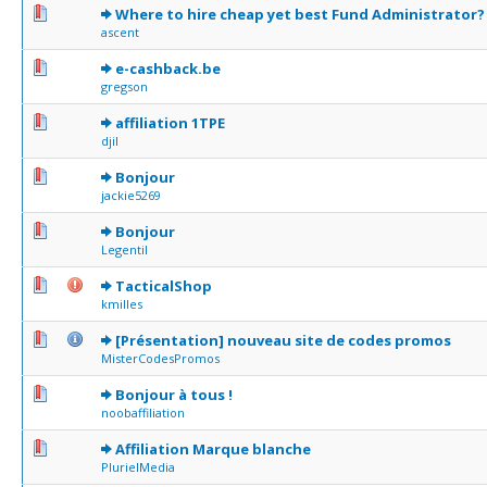
0 Votes - 0 sur 5 en moyenne
1
2
3
4
5
Where to hire cheap yet best Fund Administrator?
ascent
0 Votes - 0 sur 5 en moyenne
1
2
3
4
5
e-cashback.be
gregson
0 Votes - 0 sur 5 en moyenne
1
2
3
4
5
affiliation 1TPE
djil
0 Votes - 0 sur 5 en moyenne
1
2
3
4
5
Bonjour
jackie5269
0 Votes - 0 sur 5 en moyenne
1
2
3
4
5
Bonjour
Legentil
0 Votes - 0 sur 5 en moyenne
1
2
3
4
5
TacticalShop
kmilles
0 Votes - 0 sur 5 en moyenne
1
2
3
4
5
[Présentation] nouveau site de codes promos
MisterCodesPromos
0 Votes - 0 sur 5 en moyenne
1
2
3
4
5
Bonjour à tous !
noobaffiliation
0 Votes - 0 sur 5 en moyenne
1
2
3
4
5
Affiliation Marque blanche
PlurielMedia