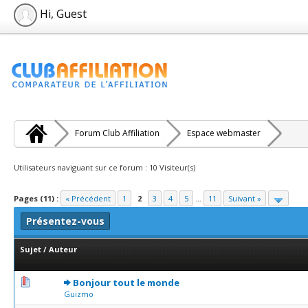
Hi, Guest
Forum Club Affiliation
Espace webmaster
Utilisateurs naviguant sur ce forum : 10 Visiteur(s)
Pages (11) :
« Précédent
1
2
3
4
5
...
11
Suivant »
Présentez-vous
Sujet
/
Auteur
0 Votes - 0 sur 5 en moyenne
1
2
3
4
5
Bonjour tout le monde
Guizmo