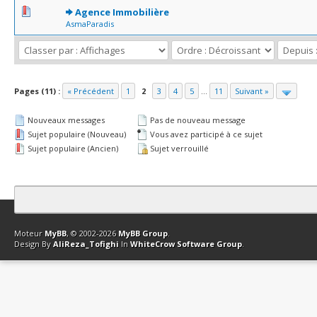
0 Votes - 0 sur 5 en moyenne
1
2
3
4
5
Agence Immobilière
AsmaParadis
Pages (11) :
« Précédent
1
2
3
4
5
...
11
Suivant »
Nouveaux messages
Pas de nouveau message
Sujet populaire (Nouveau)
Vous avez participé à ce sujet
Sujet populaire (Ancien)
Sujet verrouillé
Contact
Club Affiliation
Retourner en haut
Version bas-débit (Archi
Moteur
MyBB
, © 2002-2026
MyBB Group
.
Design By
AliReza_Tofighi
In
WhiteCrow Software Group
.