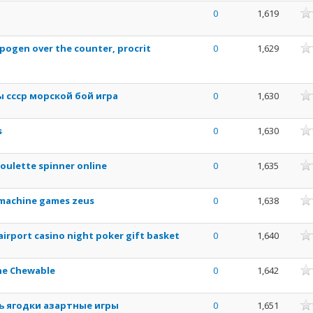
nne
0
1,619
nne
pogen over the counter, procrit
0
1,629
nne
 ссср морской бой игра
0
1,630
nne
s
0
1,630
nne
roulette spinner online
0
1,635
nne
t machine games zeus
0
1,638
nne
airport casino night poker gift basket
0
1,640
nne
ne Chewable
0
1,642
nne
ь ягодки азартные игры
0
1,651