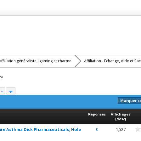
Affiliation généraliste, igaming et charme
Affiliation - Echange, Aide et Pa
s)
 »
Marquer c
Réponses
Affichages
[
desc
]
nne
re Asthma Dick Pharmaceuticals, Hole
0
1,527