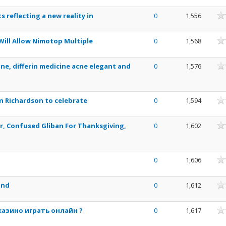
nne
 reflecting a new reality in
0
1,556
nne
Will Allow Nimotop Multiple
0
1,568
nne
ne, differin medicine acne elegant and
0
1,576
nne
on Richardson to celebrate
0
1,594
nne
r, Confused Gliban For Thanksgiving,
0
1,602
nne
0
1,606
nne
ind
0
1,612
nne
казино играть онлайн ?
0
1,617