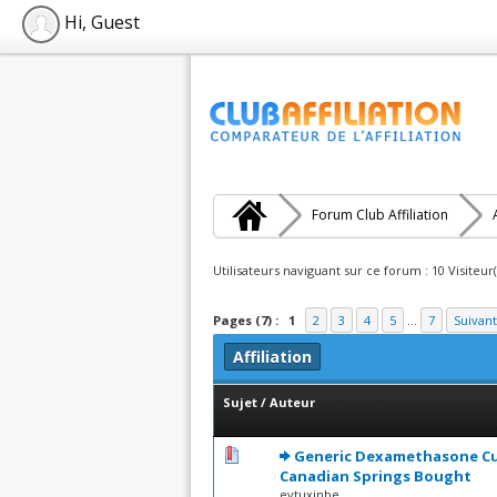
Hi, Guest
Forum Club Affiliation
Utilisateurs naviguant sur ce forum : 10 Visiteur(
Pages (7) :
1
2
3
4
5
...
7
Suivant
Affiliation
Sujet
/
Auteur
0 Votes - 0 sur 5 en moye
1
2
3
4
5
Generic Dexamethasone Cu
Canadian Springs Bought
evtuxinbe