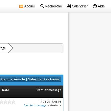
Accueil
Recherche
Calendrier
Aide
rtage
e forum comme lu
|
S’abonner à ce forum
Note
Dernier message
17-01-2018, 03:08
Dernier message
: evtuxinbe