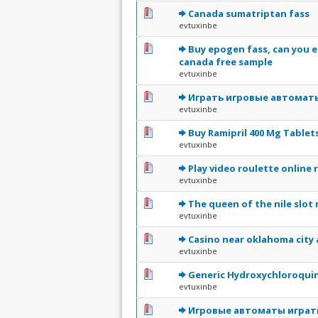
0 Votes - 0 sur 5 en moye
1
2
3
4
5
Canada sumatriptan fass
evtuxinbe
0 Votes - 0 sur 5 en moye
1
2
3
4
5
Buy epogen fass, can you e
canada free sample
evtuxinbe
0 Votes - 0 sur 5 en moye
1
2
3
4
5
Играть игровые автоматы
evtuxinbe
0 Votes - 0 sur 5 en moye
1
2
3
4
5
Buy Ramipril 400 Mg Tablet
evtuxinbe
0 Votes - 0 sur 5 en moye
1
2
3
4
5
Play video roulette online 
evtuxinbe
0 Votes - 0 sur 5 en moye
1
2
3
4
5
The queen of the nile slo
evtuxinbe
0 Votes - 0 sur 5 en moye
1
2
3
4
5
Casino near oklahoma city 
evtuxinbe
0 Votes - 0 sur 5 en moye
1
2
3
4
5
Generic Hydroxychloroqui
evtuxinbe
0 Votes - 0 sur 5 en moye
1
2
3
4
5
Игровые автоматы играт