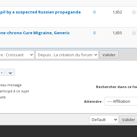
nne
pil by a suspected Russian propaganda
0
1,652
nne
ine-chrono Cure Migraine, Generic
0
1,655
 »
veau message
Rechercher dans ce fo
rticipé à ce sujet
illé
Atteindre :
haut
Version bas-débit (Archivé)
Syndication RSS