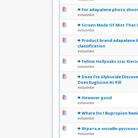
0 Votes - 0 sur 5 en moye
1
2
3
4
5
For adapalene photo shoots
evtuxinbe
0 Votes - 0 sur 5 en moye
1
2
3
4
5
Screen Made Of Mist That 
evtuxinbe
0 Votes - 0 sur 5 en moye
1
2
3
4
5
Product brand adapalene li
classification
evtuxinbe
0 Votes - 0 sur 5 en moye
1
2
3
4
5
Fellow Hollyoaks star Kier
evtuxinbe
0 Votes - 0 sur 5 en moye
1
2
3
4
5
Does Cvs Glyburide Discove
Does Euglucon At Pill
evtuxinbe
0 Votes - 0 sur 5 en moye
1
2
3
4
5
However good
evtuxinbe
0 Votes - 0 sur 5 en moye
1
2
3
4
5
Where Do I Bupropion Rem
evtuxinbe
0 Votes - 0 sur 5 en moye
1
2
3
4
5
Играть в онлайн русское 
evtuxinbe