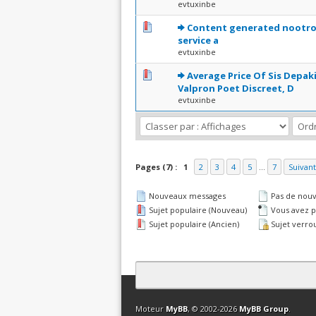
evtuxinbe
0 Votes - 0 sur 5 en moye
1
2
3
4
5
Content generated nootro
service a
evtuxinbe
0 Votes - 0 sur 5 en moye
1
2
3
4
5
Average Price Of Sis Depak
Valpron Poet Discreet, D
evtuxinbe
Pages (7) :
1
2
3
4
5
...
7
Suivant
Nouveaux messages
Pas de nou
Sujet populaire (Nouveau)
Vous avez pa
Sujet populaire (Ancien)
Sujet verrou
Contact
Club Affiliation
Retourner en 
Moteur
MyBB
, © 2002-2026
MyBB Group
.