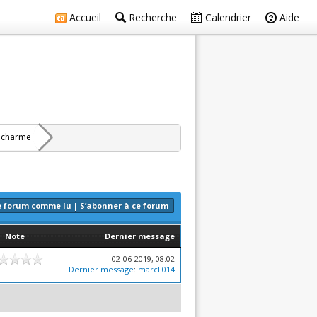
Accueil
Recherche
Calendrier
Aide
s charme
e forum comme lu
|
S’abonner à ce forum
Note
Dernier message
02-06-2019, 08:02
Dernier message
:
marcF014