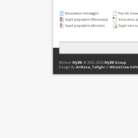
Nouveaux messages
Pas de nou
Sujet populaire (Nouveau)
Vous avez pa
Sujet populaire (Ancien)
Sujet verrou
Contact
Club Affiliation
Retourner en 
Moteur
MyBB
, © 2002-2026
MyBB Group
.
Design By
AliReza_Tofighi
In
WhiteCrow Sof