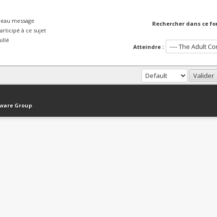
veau message
Rechercher dans ce fo
rticipé à ce sujet
illé
Atteindre :
haut
Version bas-débit (Archivé)
Syndication RSS
tware Group
.