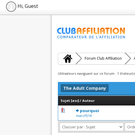
Hi, Guest
Forum Club Affiliation
Utilisateurs naviguant sur ce forum : 1 Visiteur(s
The Adult Company
Sujet
[
asc
]
/
Auteur
0 Votes - 0 sur 5 en moye
1
2
3
4
5
pourquoi
marcF014