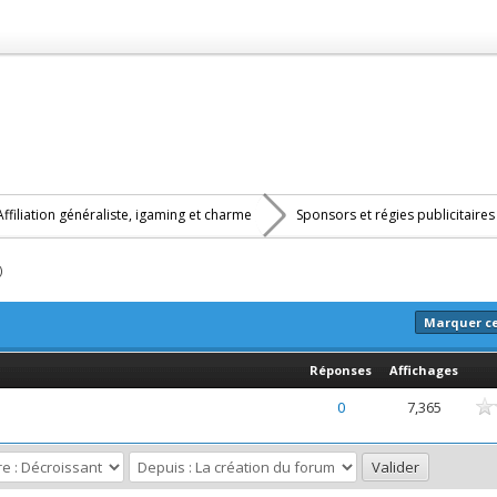
Affiliation généraliste, igaming et charme
Sponsors et régies publicitaire
)
Marquer c
Réponses
Affichages
nne
0
7,365