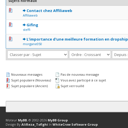
Sujets normaux
0 Votes - 0 sur 5 en moyenne
1
2
3
4
5
Contact chez Affiliaweb
Affiliaweb
0 Votes - 0 sur 5 en moyenne
1
2
3
4
5
Gifing
steffi
0 Votes - 0 sur 5 en moyenne
1
2
3
4
5
L'importance d'une meilleure formation en dropshi
morgane050
Nouveaux messages
Pas de nouveau message
Sujet populaire (Nouveau)
Vous avez participé à ce sujet
Sujet populaire (Ancien)
Sujet verrouillé
Contact
Club Affiliation
Retourner en haut
Version bas-débit (Archi
Moteur
MyBB
, © 2002-2026
MyBB Group
.
Design By
AliReza_Tofighi
In
WhiteCrow Software Group
.