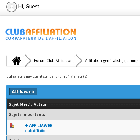
Hi, Guest
Forum Club Affiliation
Affiliation généraliste, igaming
Utilisateurs naviguant sur ce forum : 1 Visiteur(s)
Affiliaweb
Sujet
[
desc
]
/
Auteur
Sujets importants
1 Votes - 3 sur 5 en moyenne
1
2
3
4
5
AFFILIAWEB
clubaffiliation