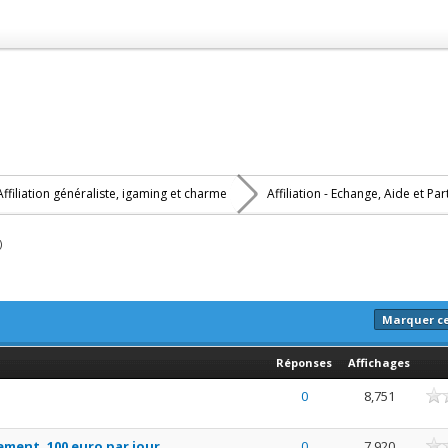
Affiliation généraliste, igaming et charme
Affiliation - Echange, Aide et Pa
)
Marquer c
Réponses
Affichages
nne
0
8,751
nne
ement, 100 euro par jour
0
7,920