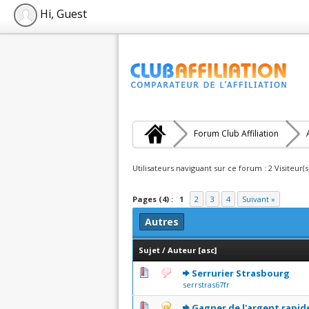
Hi, Guest
Forum Club Affiliation
Utilisateurs naviguant sur ce forum : 2 Visiteur(s
Pages (4) :
1
2
3
4
Suivant »
Autres
Sujet
/
Auteur
[
asc
]
0 Votes - 0 sur 5 en moye
1
2
3
4
5
Serrurier Strasbourg
serrstras67fr
0 Votes - 0 sur 5 en moye
1
2
3
4
5
Gagner de l'argent rapid