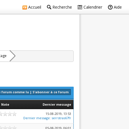
Accueil
Recherche
Calendrier
Aide
rtage
e forum comme lu
|
S’abonner à ce forum
Note
Dernier message
15-08-2019, 13:53
Dernier message
:
serrstras67fr
05-08-2019, 06:01