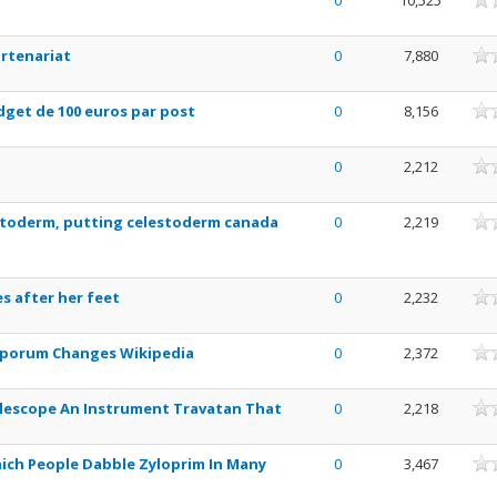
0
10,525
nne
artenariat
0
7,880
nne
dget de 100 euros par post
0
8,156
nne
0
2,212
nne
estoderm, putting celestoderm canada
0
2,219
nne
s after her feet
0
2,232
nne
Sporum Changes Wikipedia
0
2,372
nne
elescope An Instrument Travatan That
0
2,218
nne
hich People Dabble Zyloprim In Many
0
3,467