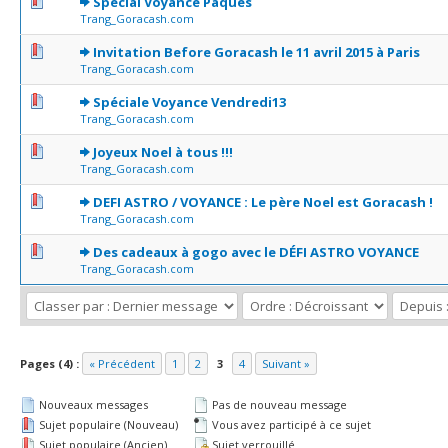
0 Votes - 0 sur 5 en moyenne
1
2
3
4
5
Spécial Voyance Pâques
Trang_Goracash.com
0 Votes - 0 sur 5 en moyenne
1
2
3
4
5
Invitation Before Goracash le 11 avril 2015 à Paris
Trang_Goracash.com
0 Votes - 0 sur 5 en moyenne
1
2
3
4
5
Spéciale Voyance Vendredi13
Trang_Goracash.com
0 Votes - 0 sur 5 en moyenne
1
2
3
4
5
Joyeux Noel à tous !!!
Trang_Goracash.com
0 Votes - 0 sur 5 en moyenne
1
2
3
4
5
DEFI ASTRO / VOYANCE : Le père Noel est Goracash !
Trang_Goracash.com
0 Votes - 0 sur 5 en moyenne
1
2
3
4
5
Des cadeaux à gogo avec le DÉFI ASTRO VOYANCE
Trang_Goracash.com
Pages (4) :
« Précédent
1
2
3
4
Suivant »
Nouveaux messages
Pas de nouveau message
Sujet populaire (Nouveau)
Vous avez participé à ce sujet
Sujet populaire (Ancien)
Sujet verrouillé