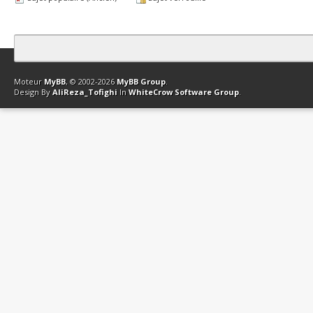
Contact
Club Affiliation
Retourner en haut
Version bas-débit (Archi
Moteur
MyBB
, © 2002-2026
MyBB Group
.
Design By
AliReza_Tofighi
In
WhiteCrow Software Group
.