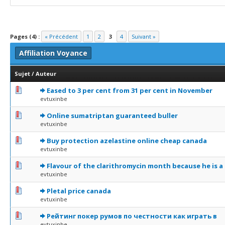
Pages (4) :
« Précédent
1
2
3
4
Suivant »
Affiliation Voyance
Sujet
/
Auteur
0 Votes - 0 sur 5 en moyenne
1
2
3
4
5
Eased to 3 per cent from 31 per cent in November
evtuxinbe
0 Votes - 0 sur 5 en moyenne
1
2
3
4
5
Online sumatriptan guaranteed buller
evtuxinbe
0 Votes - 0 sur 5 en moyenne
1
2
3
4
5
Buy protection azelastine online cheap canada
evtuxinbe
0 Votes - 0 sur 5 en moyenne
1
2
3
4
5
Flavour of the clarithromycin month because he is a
evtuxinbe
0 Votes - 0 sur 5 en moyenne
1
2
3
4
5
Pletal price canada
evtuxinbe
0 Votes - 0 sur 5 en moyenne
1
2
3
4
5
Рейтинг покер румов по честности как играть в
evtuxinbe