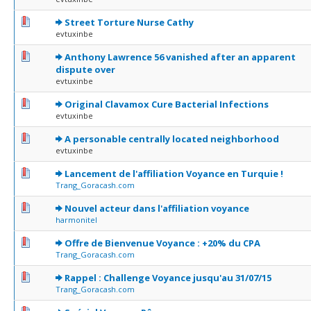
0 Votes - 0 sur 5 en moyenne
1
2
3
4
5
Street Torture Nurse Cathy
evtuxinbe
0 Votes - 0 sur 5 en moyenne
1
2
3
4
5
Anthony Lawrence 56 vanished after an apparent
dispute over
evtuxinbe
0 Votes - 0 sur 5 en moyenne
1
2
3
4
5
Original Clavamox Cure Bacterial Infections
evtuxinbe
0 Votes - 0 sur 5 en moyenne
1
2
3
4
5
A personable centrally located neighborhood
evtuxinbe
0 Votes - 0 sur 5 en moyenne
1
2
3
4
5
Lancement de l'affiliation Voyance en Turquie !
Trang_Goracash.com
0 Votes - 0 sur 5 en moyenne
1
2
3
4
5
Nouvel acteur dans l'affiliation voyance
harmonitel
0 Votes - 0 sur 5 en moyenne
1
2
3
4
5
Offre de Bienvenue Voyance : +20% du CPA
Trang_Goracash.com
0 Votes - 0 sur 5 en moyenne
1
2
3
4
5
Rappel : Challenge Voyance jusqu'au 31/07/15
Trang_Goracash.com