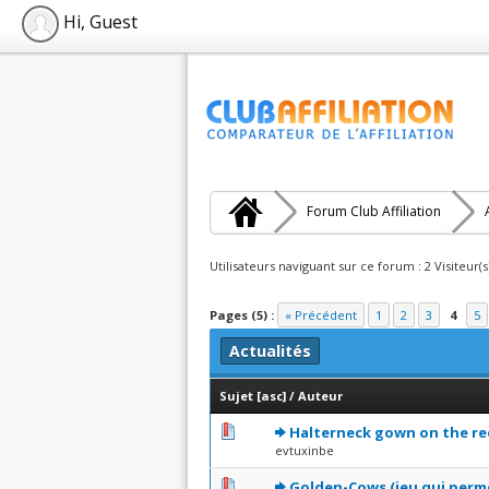
Hi, Guest
Forum Club Affiliation
Utilisateurs naviguant sur ce forum : 2 Visiteur(s
Pages (5) :
« Précédent
1
2
3
4
5
Actualités
Sujet
[
asc
]
/
Auteur
0 Votes - 0 sur 5 en moyen
1
2
3
4
5
Halterneck gown on the re
evtuxinbe
1 Votes - 5 sur 5 e
1
2
3
4
5
Golden-Cows (jeu qui perme