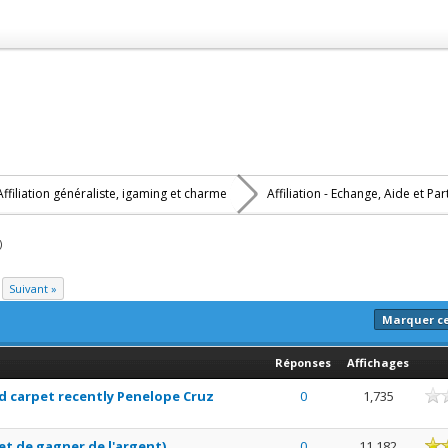
Affiliation généraliste, igaming et charme
Affiliation - Echange, Aide et Pa
)
Suivant »
Marquer c
Réponses
Affichages
ne
d carpet recently Penelope Cruz
0
1,735
n moyenne
t de gagner de l'argent)
0
11,182