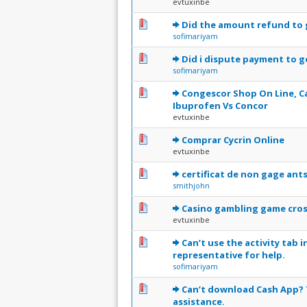
evtuxinbe
0 Votes - 0 sur 5 en moyen
1
2
3
4
5
Did the amount refund to 
sofimariyam
0 Votes - 0 sur 5 en moyen
1
2
3
4
5
Did i dispute payment to 
sofimariyam
0 Votes - 0 sur 5 en moyen
1
2
3
4
5
Congescor Shop On Line, 
Ibuprofen Vs Concor
evtuxinbe
0 Votes - 0 sur 5 en moyen
1
2
3
4
5
Comprar Cycrin Online
evtuxinbe
0 Votes - 0 sur 5 en moyen
1
2
3
4
5
certificat de non gage ant
smithjohn
0 Votes - 0 sur 5 en moyen
1
2
3
4
5
Casino gambling game cross
evtuxinbe
0 Votes - 0 sur 5 en moyen
1
2
3
4
5
Can’t use the activity tab 
representative for help.
sofimariyam
0 Votes - 0 sur 5 en moyen
1
2
3
4
5
Can’t download Cash App? T
assistance.