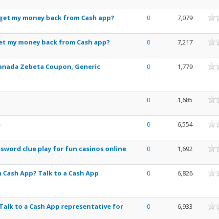
ne
get my money back from Cash app?
0
7,079
ne
get my money back from Cash app?
0
7,217
ne
Canada Zebeta Coupon, Generic
0
1,779
ne
0
1,685
ne
s
0
6,554
ne
word clue play for fun casinos online
0
1,692
ne
in Cash App? Talk to a Cash App
0
6,826
ne
alk to a Cash App representative for
0
6,933