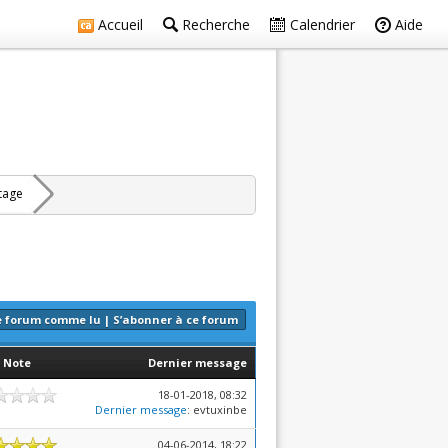
Accueil
Recherche
Calendrier
Aide
rtage
e forum comme lu
|
S’abonner à ce forum
Note
Dernier message
18-01-2018, 08:32
Dernier message
: evtuxinbe
04-06-2014, 18:22