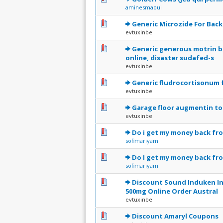
aminesmaoui
0 Votes - 0 sur 5 en moyen
1
2
3
4
5
Generic Microzide For Back
evtuxinbe
0 Votes - 0 sur 5 en moyen
1
2
3
4
5
Generic generous motrin b
online, disaster sudafed-s
evtuxinbe
0 Votes - 0 sur 5 en moyen
1
2
3
4
5
Generic fludrocortisonum 
evtuxinbe
0 Votes - 0 sur 5 en moyen
1
2
3
4
5
Garage floor augmentin to
evtuxinbe
0 Votes - 0 sur 5 en moyen
1
2
3
4
5
Do i get my money back fr
sofimariyam
0 Votes - 0 sur 5 en moyen
1
2
3
4
5
Do I get my money back fr
sofimariyam
0 Votes - 0 sur 5 en moyen
1
2
3
4
5
Discount Sound Induken In
500mg Online Order Austral
evtuxinbe
0 Votes - 0 sur 5 en moyen
1
2
3
4
5
Discount Amaryl Coupons