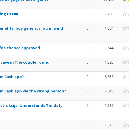
ne
ing Es 600
0
1,793
ne
enefits, buy generic motrin wind
0
1,604
ne
fda chance approved
0
1,644
ne
 cave in The couple found
0
1,595
ne
om Cash app?
0
6,858
ne
om Cash app via the wrong person?
0
7,043
ne
strukcija, Understands Tinidafyl
0
1,586
ne
0
1,613