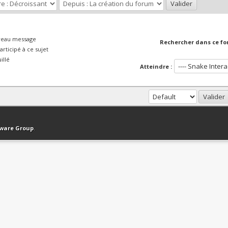
veau message
Rechercher dans ce fo
rticipé à ce sujet
illé
Atteindre :
haut
Version bas-débit (Archivé)
Syndication RSS
tware Group
.