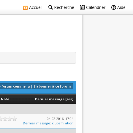
Accueil
Recherche
Calendrier
Aide
e forum comme lu
|
S’abonner à ce forum
Note
Dernier message
[
asc
]
04-02-2016, 17:04
Dernier message
:
clubaffiliation