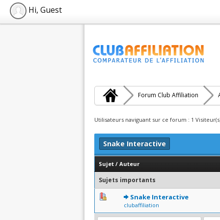
Hi, Guest
Forum Club Affiliation
Utilisateurs naviguant sur ce forum : 1 Visiteur(s
Snake Interactive
Sujet
/
Auteur
Sujets importants
0 Votes - 0 sur 5 en moyen
1
2
3
4
5
Snake Interactive
clubaffiliation