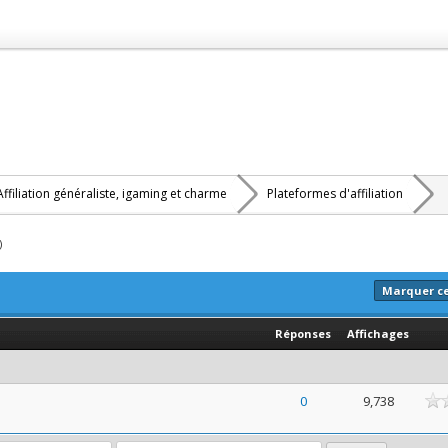
Affiliation généraliste, igaming et charme
Plateformes d'affiliation
)
Marquer c
Réponses
Affichages
ne
0
9,738