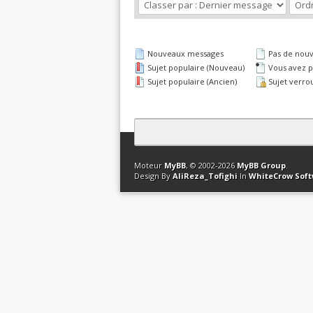
Nouveaux messages
Pas de nou
Sujet populaire (Nouveau)
Vous avez pa
Sujet populaire (Ancien)
Sujet verrou
Contact
Club Affiliation
Retourner en 
Moteur
MyBB
, © 2002-2026
MyBB Group
.
Design By
AliReza_Tofighi
In
WhiteCrow Sof