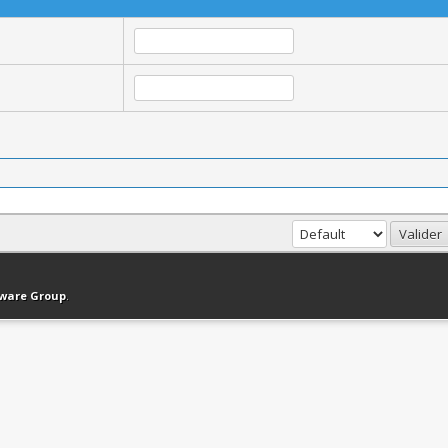
haut
Version bas-débit (Archivé)
Syndication RSS
tware Group
.