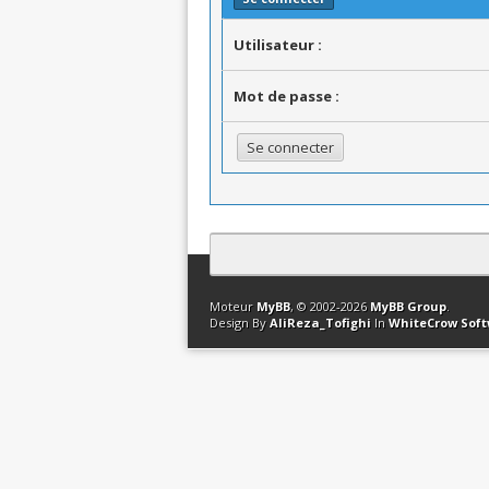
Utilisateur :
Mot de passe :
Contact
Club Affiliation
Retourner en 
Moteur
MyBB
, © 2002-2026
MyBB Group
.
Design By
AliReza_Tofighi
In
WhiteCrow Sof