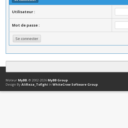
Utilisateur :
Mot de passe :
Contact
Club Affiliation
Retourner en haut
Version bas-débit (Archi
Moteur
MyBB
, © 2002-2026
MyBB Group
.
Design By
AliReza_Tofighi
In
WhiteCrow Software Group
.