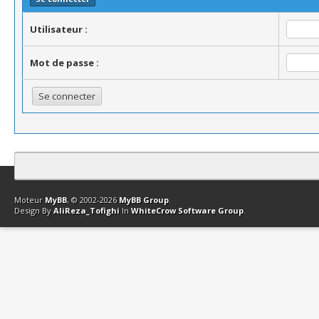
Utilisateur :
Mot de passe :
Contact
Club Affiliation
Retourner en haut
Version bas-débit (Archi
Moteur
MyBB
, © 2002-2026
MyBB Group
.
Design By
AliReza_Tofighi
In
WhiteCrow Software Group
.