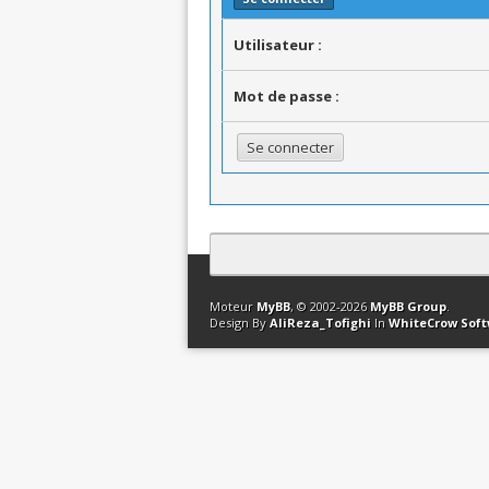
Utilisateur :
Mot de passe :
Contact
Club Affiliation
Retourner en 
Moteur
MyBB
, © 2002-2026
MyBB Group
.
Design By
AliReza_Tofighi
In
WhiteCrow Sof