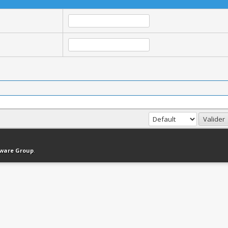
haut
Version bas-débit (Archivé)
Syndication RSS
tware Group
.