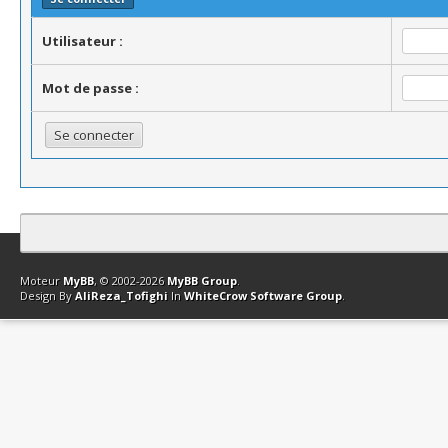
Utilisateur :
Mot de passe :
Contact
Club Affiliation
Retourner en haut
Version bas-débit (Archi
Moteur
MyBB
, © 2002-2026
MyBB Group
.
Design By
AliReza_Tofighi
In
WhiteCrow Software Group
.