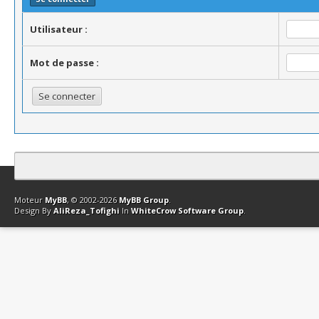
Utilisateur :
Mot de passe :
Contact
Club Affiliation
Retourner en haut
Version bas-débit (Archi
Moteur
MyBB
, © 2002-2026
MyBB Group
.
Design By
AliReza_Tofighi
In
WhiteCrow Software Group
.