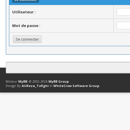
Utilisateur :
Mot de passe :
Contact
Club Affiliation
Retourner en haut
Version bas-débit (Archi
Moteur
MyBB
, © 2002-2026
MyBB Group
.
Design By
AliReza_Tofighi
In
WhiteCrow Software Group
.