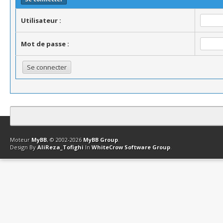
Utilisateur :
Mot de passe :
Contact
Club Affiliation
Retourner en haut
Version bas-débit (Archi
Moteur
MyBB
, © 2002-2026
MyBB Group
.
Design By
AliReza_Tofighi
In
WhiteCrow Software Group
.