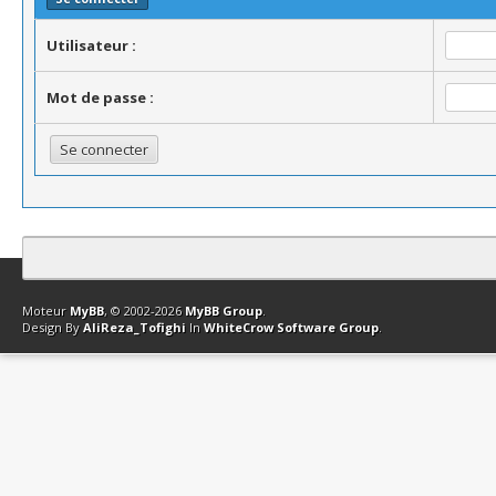
Utilisateur :
Mot de passe :
Contact
Club Affiliation
Retourner en haut
Version bas-débit (Archi
Moteur
MyBB
, © 2002-2026
MyBB Group
.
Design By
AliReza_Tofighi
In
WhiteCrow Software Group
.