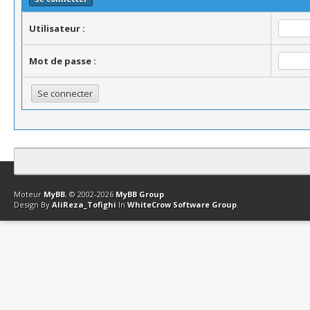
Utilisateur :
Mot de passe :
Contact
Club Affiliation
Retourner en haut
Version bas-débit (Archi
Moteur
MyBB
, © 2002-2026
MyBB Group
.
Design By
AliReza_Tofighi
In
WhiteCrow Software Group
.