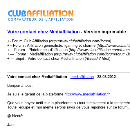
Votre contact chez Mediaffiliation
- Version imprimable
+- Forum Club Affiliation (
http://www.clubaffiliation.com/forum
)
+-- Forum : Affiliation généraliste, igaming et charme (
http://www.clubaffi
+--- Forum : Plateformes d'affiliation (
http://www.clubaffiliation.com/foru
+---- Forum : Mediaffiliation (
http://www.clubaffiliation.com/forum/forum-3
+---- Sujet : Votre contact chez Mediaffiliation (
/thread-2.html
)
Votre contact chez Mediaffiliation
-
mediaffiliation
-
28-03-2012
Bonjour à tous,
Je suis le gérant de la plateforme
http://www.mediaffiliation.fr
.
Que vous soyez actif sur la plateforme ou tout simplement à la recherche
Toute l'équipe et moi même serons ravis de vous répondre sur ce forum.
@ bientôt,
Jani