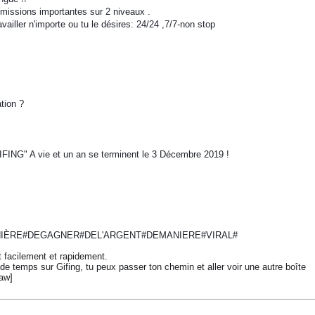
mmissions importantes sur 2 niveaux .
iller n'importe ou tu le désires: 24/24 ,7/7-non stop
tion ?
IFING" A vie et un an se terminent le 3 Décembre 2019 !
IÈRE#DEGAGNER#DEL'ARGENT#DEMANIERE#VIRAL#
nt facilement et rapidement.
e temps sur Gifing, tu peux passer ton chemin et aller voir une autre boîte