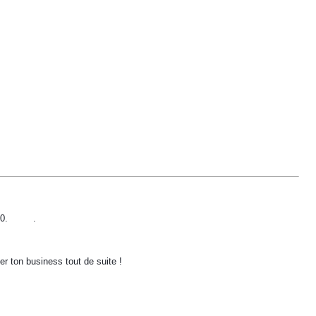
?
?
?
?
0.
.
ler ton business tout de suite !