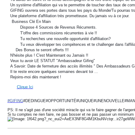
?
Un système d'affiliation qui va te permettre de toucher des taux de co
?
GIFING ouvrera ses portes dans tous les pays du Monde/Tu pourras trava
?
Une plateforme d'affiliation très prometteuse. Du jamais vu à ce jour.
⚜️
Business Clé En Main
⚜️
⚜️
⚜️
Dispose 4 Sources de Revenus Récurrents.
⚜️
⚜️
⚜️
T'offre des commissions récurrentes à vie !!
⚜️
⚜️
⚜️
Tu recherches une nouvelle opportunité d'affiliation?
⚜️
⚜️
⚜️
Tu veux développer tes compétences et te challenger dans l'affilia
?
?
?
Des Bonus te seront offerts !!!
?
N'hésite plus ! C'est Maintenant ou Jamais !!
?
Veux tu avoir LE STATUT "Ambassadeur Gifing"
?
A Savoir: Date de fermeture des accès illimités " Des Ambassadeurs G
?
Il te reste encore quelques semaines devant toi ...
?
Rejoins-moi dès maintenant !
?
?
?
Clique Ici
#GIFING
#DEDINGUE#OPPORTUNITÉ#UNIQUE#UNENOUVELLE#MAN
PS:
Il ne s'agit pas d'une société miracle qui va te faire gagner de l'arge
Si tu comptes ne rien faire, ne pas bosser et ne pas passer un minimum d