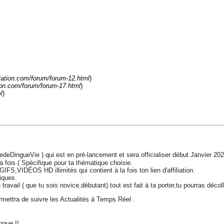
liation.com/forum/forum-12.html
)
tion.com/forum/forum-17.html
)
l
)
iedeDingueVie ) qui est en pré-lancement et sera officialiser début Janvier 202
 ( Spécifique pour ta thématique choisie.
S,VIDÉOS HD illimités qui contient à la fois ton lien d'affiliation.
iques.
ravail ( que tu sois novice,débutant) tout est fait à ta porter,tu pourras décol
ettra de suivre les Actualités à Temps Réel .
ngue !!