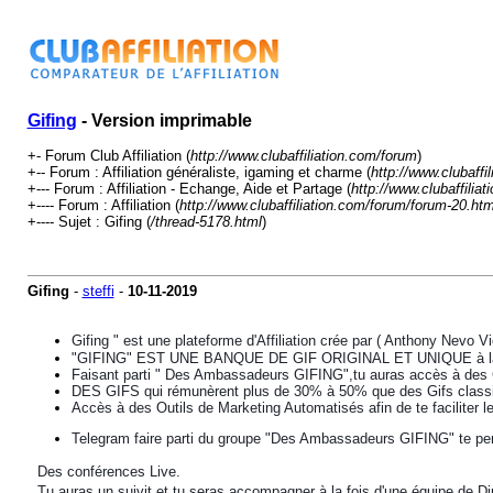
Gifing
- Version imprimable
+- Forum Club Affiliation (
http://www.clubaffiliation.com/forum
)
+-- Forum : Affiliation généraliste, igaming et charme (
http://www.clubaffi
+--- Forum : Affiliation - Echange, Aide et Partage (
http://www.clubaffilia
+---- Forum : Affiliation (
http://www.clubaffiliation.com/forum/forum-20.htm
+---- Sujet : Gifing (
/thread-5178.html
)
Gifing
-
steffi
-
10-11-2019
Gifing " est une plateforme d'Affiliation crée par ( Anthony Nevo V
"
GIFING" EST UNE BANQUE DE GIF ORIGINAL ET UNIQUE à la fois
Faisant parti " Des Ambassadeurs GIFING",tu auras accès à des GIF
DES GIFS qui rémunèrent plus de 30% à 50% que des Gifs class
Accès à des Outils de Marketing Automatisés afin de te faciliter le t
Telegram faire parti du groupe "Des Ambassadeurs GIFING" te perm
?
Des conférences Live.
?
Tu auras un suivit et tu seras accompagner à la fois d'une équipe de Di