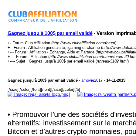
Gagnez jusqu'à 100$ par email validé
- Version imprimab
+- Forum Club Affiliation (
http://www.clubaffiliation.com/forum
)
+-- Forum : Affiliation généraliste, igaming et charme (
http://www.clubaffi
+--- Forum : Affiliation - Echange, Aide et Partage (
http://www.clubaffilia
+---- Forum : Affiliation (
http://www.clubaffiliation.com/forum/forum-20.htm
+---- Sujet : Gagnez jusqu'à 100$ par email validé (
/thread-5182.html
)
Gagnez jusqu'à 100$ par email validé
-
amovie2017
-
14-11-2019
[/size][/color][/font][/font][/size][/color][/b]
• Promouvoir l’une des sociétés d’inves
alternatifs: investissement sur le marché 
Bitcoin et d’autres crypto-monnaies, pou