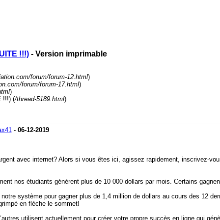
ITE !!!)
- Version imprimable
liation.com/forum/forum-12.html
)
tion.com/forum/forum-17.html
)
html
)
!!!) (
/thread-5189.html
)
ax41
-
06-12-2019
argent avec internet? Alors si vous êtes ici, agissez rapidement, inscrivez-v
ent nos étudiants génèrent plus de 10 000 dollars par mois. Certains gagnen
otre système pour gagner plus de 1,4 million de dollars au cours des 12 der
grimpé en flèche le sommet!
tres utilisent actuellement pour créer votre propre succès en ligne qui gé