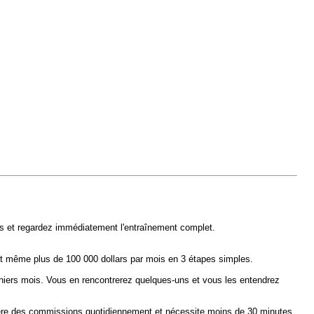
ous et regardez immédiatement l'entraînement complet.
t même plus de 100 000 dollars par mois en 3 étapes simples.
niers mois. Vous en rencontrerez quelques-uns et vous les entendrez
nère des commissions quotidiennement et nécessite moins de 30 minutes