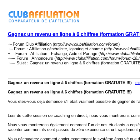
Gagnez un revenu en ligne à 6 chiffres (formation GRATU
+- Forum Club Affiliation (
http://www.clubaffiliation.com/forum
)
+-- Forum : Affiliation généraliste, igaming et charme (
http://www.clubaffi
+--- Forum : Affiliation - Echange, Aide et Partage (
http://www.clubaffilia
+---- Forum : Annonceurs (
http://www.clubaffiliation.com/forum/forum-18.
+---- Sujet : Gagnez un revenu en ligne à 6 chiffres (formation GRATUITE 
Gagnez un revenu en ligne à 6 chiffres (formation GRATUITE !!!)
-
m
Gagnez un revenu en ligne à 6 chiffres (formation GRATUITE !!!)
Vous êtes-vous déjà demandé s'il était vraiment possible de gagner de l'
Lors de cette session de coaching en direct, nous vous montrerons comm
Nous vous montrerons également comment l'un de nos étudiants a copié n
raconter comment ils sont passés de zéro expérience et ont rapidement 
Vous découvrirez comment copier exactement le système éprouvé que d’au